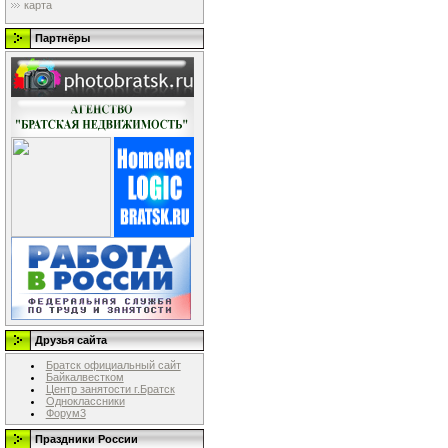
карта
Партнёры
Друзья сайта
Братск официальный сайт
Байкалвестком
Центр занятости г.Братск
Одноклассники
Форум3
Праздники России