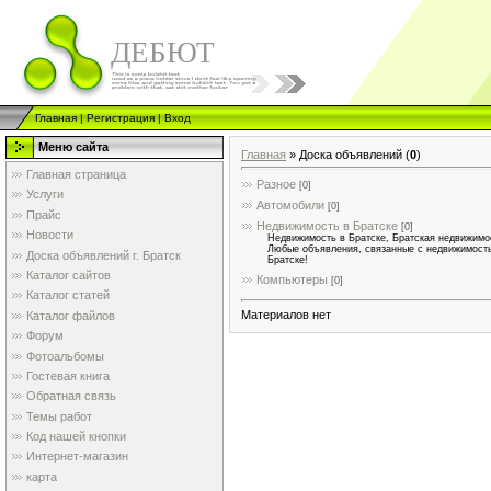
ДЕБЮТ
Главная
|
Регистрация
|
Вход
Меню сайта
Главная
»
Доска объявлений
(
0
)
Главная страница
Разное
[0]
Услуги
Автомобили
[0]
Прайс
Недвижимость в Братске
[0]
Новости
Недвижимость в Братске, Братская недвижимо
Любые объявления, связанные с недвижимост
Доска объявлений г. Братск
Братске!
Каталог сайтов
Компьютеры
[0]
Каталог статей
Материалов нет
Каталог файлов
Форум
Фотоальбомы
Гостевая книга
Обратная связь
Темы работ
Код нашей кнопки
Интернет-магазин
карта